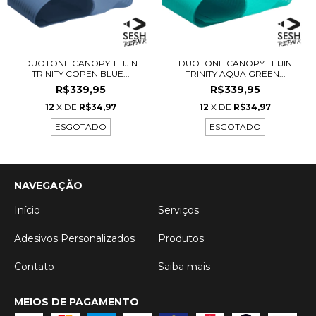
DUOTONE CANOPY TEIJIN
DUOTONE CANOPY TEIJIN
TRINITY COPEN BLUE...
TRINITY AQUA GREEN...
R$339,95
R$339,95
12
X DE
R$34,97
12
X DE
R$34,97
ESGOTADO
ESGOTADO
NAVEGAÇÃO
Início
Serviços
Adesivos Personalizados
Produtos
Contato
Saiba mais
MEIOS DE PAGAMENTO